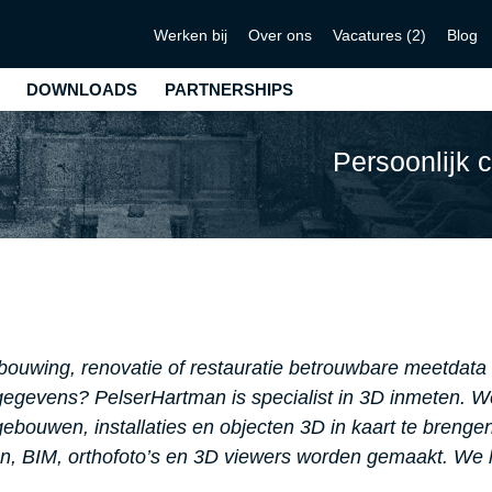
Werken bij
Over ons
Vacatures (2)
Blog
DOWNLOADS
PARTNERSHIPS
Persoonlij
ouwing, renovatie of restauratie betrouwbare meetdata v
egevens? PelserHartman is specialist in 3D inmeten. 
ebouwen, installaties en objecten 3D in kaart te breng
n, BIM, orthofoto’s en 3D viewers worden gemaakt. We 