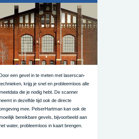
Door een gevel in te meten met laserscan­
technieken, krijg je snel en probleemloos alle
meetdata die je nodig hebt. De scanner
neemt in dezelfde tijd ook de directe
omgeving mee. PelserHartman kan ook de
moeilijk bereikbare gevels, bijvoorbeeld aan
het water, probleemloos in kaart brengen.