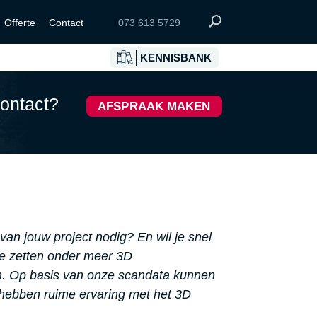
Offerte
Contact
073 613 5729
KENNISBANK
k contact?
AFSPRAAK MAKEN
an jouw project nodig? En wil je snel
We zetten onder meer 3D
en. Op basis van onze scandata kunnen
hebben ruime ervaring met het 3D