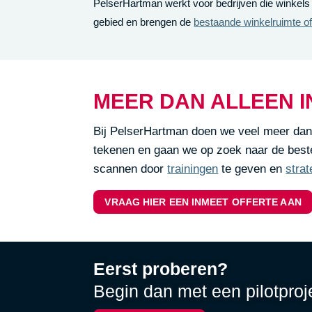
PelserHartman werkt voor bedrijven die winkels
gebied en brengen de
bestaande winkelruimte of
MEER DAN ALLEEN 
Bij PelserHartman doen we veel meer dan
tekenen en gaan we op zoek naar de beste
scannen door
trainingen
te geven en
stra
VRAAG HIER EEN INMEET OFFERTE AAN
Eerst proberen?
Begin dan met een pilotproj