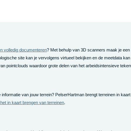
en volledig documenteren
? Met behulp van 3D scanners maak je een ge
ogische site kan je vervolgens virtueel bekijken en de meetdata kan
 van pointclouds waardoor grote delen van het arbeidsintensieve tek
e informatie van jouw terrein? PelserHartman brengt terreinen in kaa
het in kaart brengen van terreinen
.