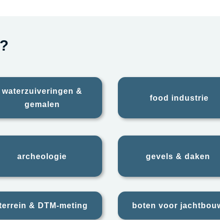
?
waterzuiveringen &
food industrie
gemalen
archeologie
gevels & daken
terrein & DTM‑meting
boten voor jachtbou