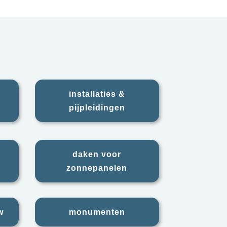
installaties &
pijpleidingen
daken voor
zonnepanelen
w
monumenten