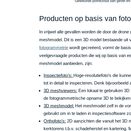
Gekleurde pointcloud van gevel en
Producten op basis van fot
In vrijwel alle gevallen worden de door de drone
meshmodel. Dit is een 3D model bestaande uit
fotogrammetrie
wordt gecreëerd, vormt de basis 
veelgevraagde producten die wij op basis van 
meshmodel aanbieden, zijn:
Inspectiefoto’s:
Hoge-resolutiefoto’s die kunn
tot in detail te inspecteren. Denk bijvoorbeeld
3D meshviewers:
Een lokaal te gebruiken 3D
de fotogrammetrische opname 3D te bekijken 
3D meshmodel:
Het meshmodel zelf in de vor
gebruikt om in te laden in inspectiesoftware z
Orthofoto’s:
2D aanzichten die vanuit het 3D 
kerktorens t.b.v. schadeherstel en kartering.