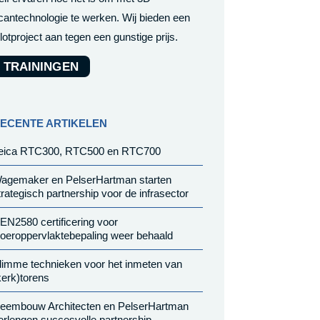
cantechnologie te werken. Wij bieden een
ilotproject aan tegen een gunstige prijs.
TRAININGEN
ECENTE ARTIKELEN
eica RTC300, RTC500 en RTC700
agemaker en PelserHartman starten
trategisch partnership voor de infrasector
EN2580 certificering voor
loeroppervlaktebepaling weer behaald
limme technieken voor het inmeten van
kerk)torens
eembouw Architecten en PelserHartman
erlengen succesvolle partnership