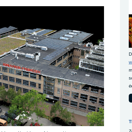
D
w
m
s
é
T
Z