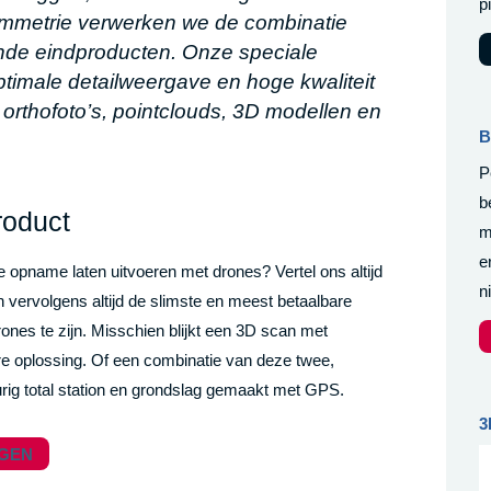
p
ammetrie verwerken we de combinatie
lende eindproducten. Onze speciale
timale detailweergave en hoge kwaliteit
 orthofoto’s, pointclouds, 3D modellen en
B
P
b
roduct
m
e
e opname laten uitvoeren met drones? Vertel ons altijd
n
n vervolgens altijd de slimste en meest betaalbare
rones te zijn. Misschien blijkt een 3D scan met
re oplossing. Of een combinatie van deze twee,
ig total station en grondslag gemaakt met GPS.
3
AGEN