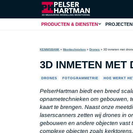
PRODUCTEN & DIENSTEN
PROJECTEN
KENNISBANK
»
Meettechnieken
»
Drones
»
3D inmeten met dron
3D INMETEN MET
DRONES
FOTOGRAMMETRIE
HOE WERKT HE
,
,
PelserHartman biedt een breed sca
opnametechnieken om gebouwen, terr
kaart te brengen. Naast onze meetd
laserscanners zetten wij drones in o
gebouwen en andere objecten vast te
complexe objecten zoals kerktorens,