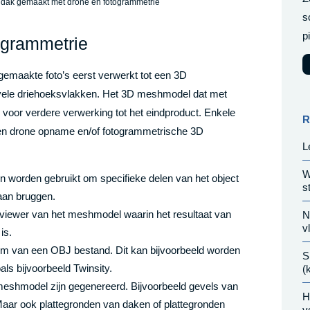
 dak gemaakt met drone en fotogrammetrie
s
p
ogrammetrie
 gemaakte foto’s eerst verwerkt tot een 3D
 vele driehoeksvlakken. Het 3D meshmodel dat met
voor verdere verwerking tot het eindproduct. Enkele
R
een drone opname en/of fotogrammetrische 3D
L
W
en worden gebruikt om specifieke delen van het object
s
 aan bruggen.
 viewer van het meshmodel waarin het resultaat van
N
v
is.
m van een OBJ bestand. Dit kan bijvoorbeeld worden
S
oals bijvoorbeeld Twinsity.
(
meshmodel zijn gegenereerd. Bijvoorbeeld gevels van
H
 Maar ook plattegronden van daken of plattegronden
v