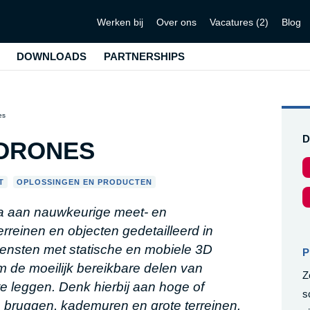
Werken bij
Over ons
Vacatures (2)
Blog
DOWNLOADS
PARTNERSHIPS
es
D
 DRONES
T
OPLOSSINGEN EN PRODUCTEN
,
la aan nauwkeurige meet- en
einen en objecten gedetailleerd in
iensten met statische en mobiele 3D
P
m de moeilijk bereikbare delen van
Z
 leggen. Denk hierbij aan hoge of
s
 bruggen, kademuren en grote terreinen.