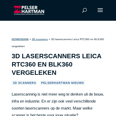
KENNISBANK
»
3D scanners
»
3D laserscanners Leica RTC360 en BLK360
vergeleken
3D LASERSCANNERS LEICA
RTC360 EN BLK360
VERGELEKEN
,
3D SCANNERS
PELSERHARTMAN NIEUWS
Laserscanning is niet meer weg te denken uit de bouw,
infra en industrie. En er zijn ook veel verschillende
soorten laserscanners op de markt. Maar welke
scanner is het beste voor jouw situatie?