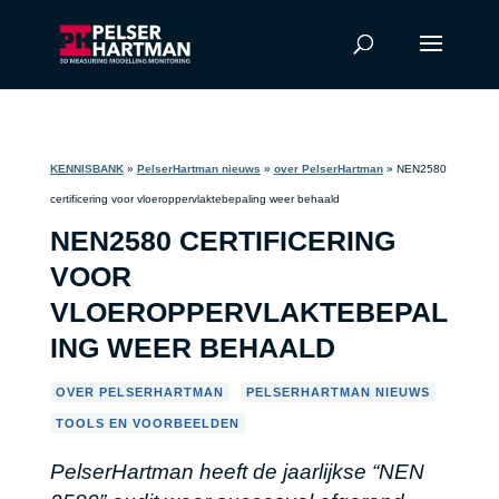
KENNISBANK
»
PelserHartman nieuws
»
over PelserHartman
»
NEN2580
certificering voor vloeroppervlaktebepaling weer behaald
NEN2580 CERTIFICERING
VOOR
VLOEROPPERVLAKTEBEPAL
ING WEER BEHAALD
,
,
OVER PELSERHARTMAN
PELSERHARTMAN NIEUWS
TOOLS EN VOORBEELDEN
PelserHartman heeft de jaarlijkse “NEN