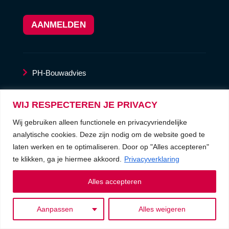
AANMELDEN
PH-Bouwadvies
LaserscanService
WIJ RESPECTEREN JE PRIVACY
Wij gebruiken alleen functionele en privacyvriendelijke
privacyverklaring
analytische cookies. Deze zijn nodig om de website goed te
laten werken en te optimaliseren. Door op "Alles accepteren"
algemene voorwaarden
te klikken, ga je hiermee akkoord.
Privacyverklaring
Alles accepteren
Wij zijn door SKG-IKOB
ISO
Wij zijn onderdeel van
9001
gecertificeerd.
Aanpassen
Alles weigeren