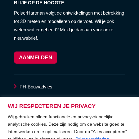
BLIJF OP DE HOOGTE
PelserHartman volgt de ontwikkelingen met betrekking
tot 3D meten en modelleren op de voet. Wil je ook
weten wat er gebeurt? Meld je dan aan voor onze
nieuwsbrief.
AANMELDEN
PH-Bouwadvies
LaserscanService
WIJ RESPECTEREN JE PRIVACY
Wij gebruiken alleen functionele en privacyvriendelijke
privacyverklaring
analytische cookies. Deze zijn nodig om de website goed te
laten werken en te optimaliseren. Door op "Alles accepteren"
algemene voorwaarden
te klikken, ga je hiermee akkoord.
Privacyverklaring