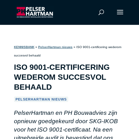
KENNISBANK
»
PelserHartman nieuws
»
ISO 9001-certificering wederom
succesvol behaald
ISO 9001-CERTIFICERING
WEDEROM SUCCESVOL
BEHAALD
PELSERHARTMAN NIEUWS
PelserHartman en PH Bouwadvies zijn
opnieuw goedgekeurd door SKG-IKOB
voor het ISO 9001-certificaat. Na een
uitgebreide audit is bevestigd dat ons